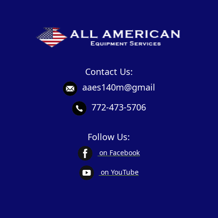
Contact Us:
aaes140m@gmail
772-473-5706
Follow Us:
on Facebook
on YouTube