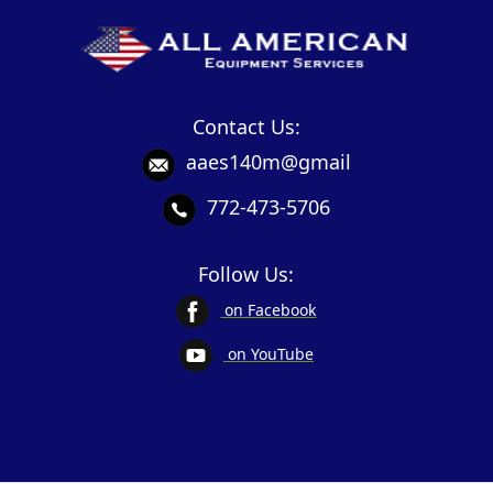
Contact Us:
aaes140m@gmail
772-473-5706
Follow Us:
on Facebook
on YouTube